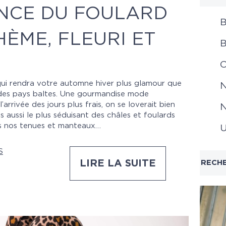
NCE DU FOULARD
B
HÈME, FLEURI ET
B
C
qui rendra votre automne hiver plus glamour que
N
e des pays baltes. Une gourmandise mode
arrivée des jours plus frais, on se loverait bien
N
 aussi le plus séduisant des châles et foulards
s nos tenues et manteaux…
U
S
LIRE LA SUITE