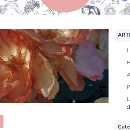
ART
L
M
A
P
L
d
Caté