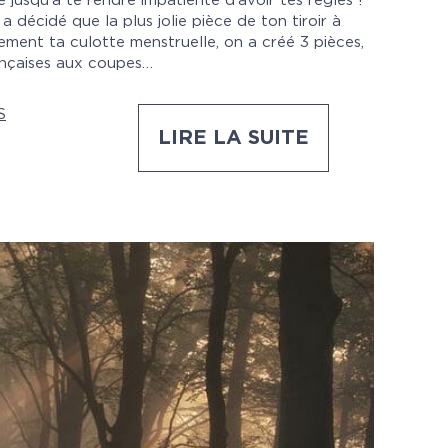
e jusqu’à te rendre impatiente d’avoir tes règles !
décidé que la plus jolie pièce de ton tiroir à
ement ta culotte menstruelle, on a créé 3 pièces,
ançaises aux coupes…
S
LIRE LA SUITE