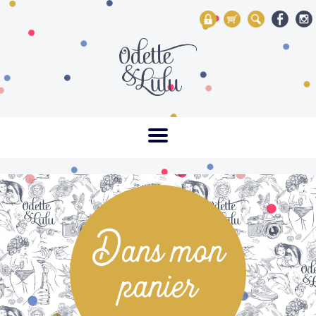
My Account
Mon panier
Rechercher
Dans mon
panier