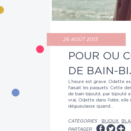
26 AOÛT 2013
POUR OU C
DE BAIN-BI
L’heure est grave. Odette e
faisait les paquets. Cette d
de bain bijouté, par bijouté 
vrai, Odette dans l’idée, ell
dégueulasse quand…
CATEGORIES :
BIJOUX
,
BLA
PARTAGER :