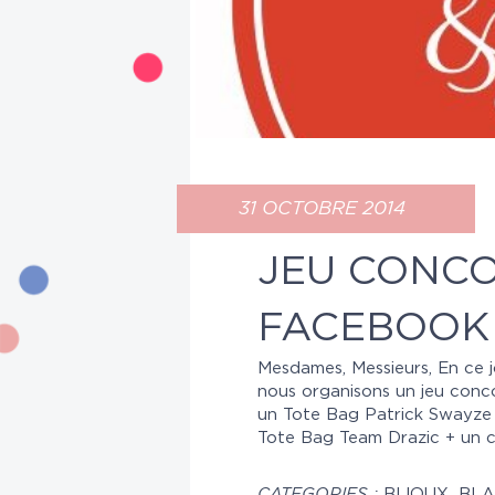
31 OCTOBRE 2014
JEU CONC
FACEBOOK
Mesdames, Messieurs, En ce 
nous organisons un jeu concou
un Tote Bag Patrick Swayze +
Tote Bag Team Drazic + un c
CATEGORIES :
BIJOUX
,
BLA