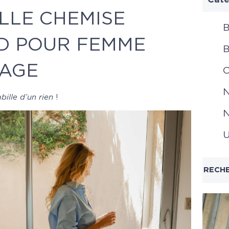
LLE CHEMISE
B
D POUR FEMME
B
TAGE
C
N
bille d’un rien
!
N
U