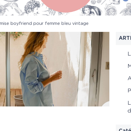
mise boyfriend pour femme bleu vintage
ART
L
M
A
P
L
d
Caté