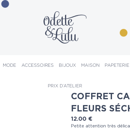
MODE
ACCESSOIRES
BIJOUX
MAISON
PAPETERIE
ies & Diffuseurs
> Coffret cadeau bougies fleurs séchées crème
PRIX D’ATELIER
COFFRET CA
FLEURS SÉC
12.00
€
Petite attention très délic