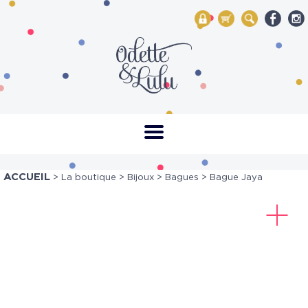
My Account
Mon panier
Rechercher
ACCUEIL
>
La boutique
>
Bijoux
>
Bagues
> Bague Jaya