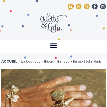
My Account
Mon panier
Rechercher
ACCUEIL
>
La boutique
>
Bijoux
>
Bagues
> Bague Stella Maris