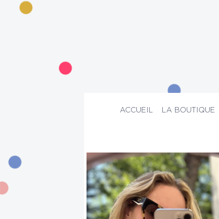
ACCUEIL
LA BOUTIQUE
ACCUEIL
>
La boutique
>
Mode
>
Maill