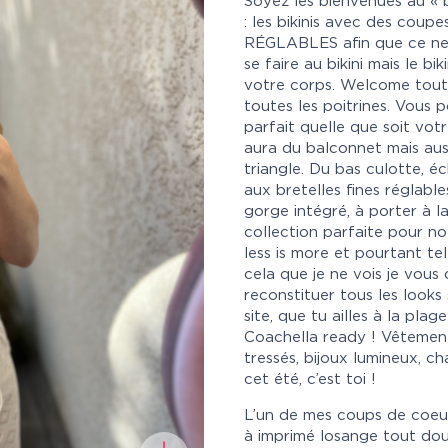
Soyez les bienvenues au «
: les bikinis avec des coup
RÉGLABLES afin que ce ne 
se faire au bikini mais le 
votre corps. Welcome toutes
toutes les poitrines. Vous 
parfait quelle que soit votr
aura du balconnet mais aus
triangle. Du bas culotte, é
aux bretelles fines réglable
gorge intégré, à porter à 
collection parfaite pour no
less is more et pourtant t
cela que je ne vois je vous 
reconstituer tous les looks
site, que tu ailles à la plag
Coachella ready ! Vêtement
tressés, bijoux lumineux, ch
cet été, c’est toi !
L’un de mes coups de coeur 
à imprimé losange tout dou