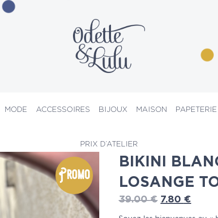
MODE
ACCESSOIRES
BIJOUX
MAISON
PAPETERIE
ots de bain
> Bikini blanc à imprimé losange tout doux blanc
PRIX D’ATELIER
BIKINI BLAN
Promo
LOSANGE T
39.00
€
7.80
€