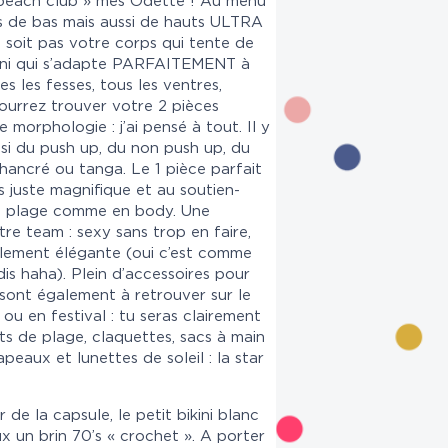
 beach club » mes Odette ! Au menu
es de bas mais aussi de hauts ULTRA
soit pas votre corps qui tente de
bikini qui s’adapte PARFAITEMENT à
 les fesses, tous les ventres,
pourrez trouver votre 2 pièces
e morphologie : j’ai pensé à tout. Il y
si du push up, du non push up, du
chancré ou tanga. Le 1 pièce parfait
s juste magnifique et au soutien-
la plage comme en body. Une
tre team : sexy sans trop en faire,
ellement élégante (oui c’est comme
dis haha). Plein d’accessoires pour
 sont également à retrouver sur le
e ou en festival : tu seras clairement
s de plage, claquettes, sacs à main
apeaux et lunettes de soleil : la star
de la capsule, le petit bikini blanc
x un brin 70’s « crochet ». A porter