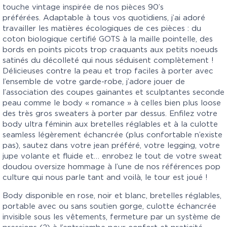
touche vintage inspirée de nos pièces 90’s
préférées. Adaptable à tous vos quotidiens, j’ai adoré
travailler les matières écologiques de ces pièces : du
coton biologique certifié GOTS à la maille pointelle, des
bords en points picots trop craquants aux petits noeuds
satinés du décolleté qui nous séduisent complètement !
Délicieuses contre la peau et trop faciles à porter avec
l’ensemble de votre garde-robe, j’adore jouer de
l’association des coupes gainantes et sculptantes seconde
peau comme le body « romance » à celles bien plus loose
des très gros sweaters à porter par dessus. Enfilez votre
body ultra féminin aux bretelles réglables et à la culotte
seamless légèrement échancrée (plus confortable n’existe
pas), sautez dans votre jean préféré, votre legging, votre
jupe volante et fluide et… enrobez le tout de votre sweat
doudou oversize hommage à l’une de nos références pop
culture qui nous parle tant and voilà, le tour est joué !
Body disponible en rose, noir et blanc, bretelles réglables,
portable avec ou sans soutien gorge, culotte échancrée
invisible sous les vêtements, fermeture par un système de