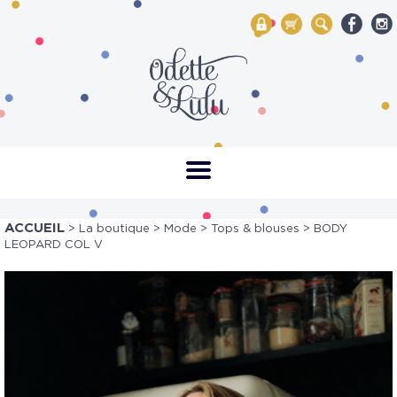
My Account
Mon panier
Rechercher
ACCUEIL
>
La boutique
>
Mode
>
Tops & blouses
> BODY
LEOPARD COL V