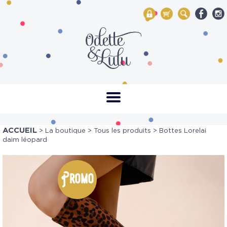
My Account
Mon panier
Rechercher
ACCUEIL
>
La boutique
>
Tous les produits
> Bottes Lorelai
daim léopard
Promo