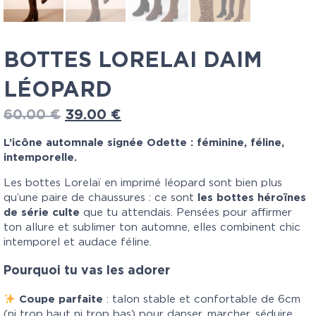
BOTTES LORELAI DAIM
LÉOPARD
60.00
€
39.00
€
L’icône automnale signée Odette : féminine, féline,
intemporelle.
Les bottes Lorelaï en imprimé léopard sont bien plus
qu’une paire de chaussures : ce sont
les bottes héroïnes
de série culte
que tu attendais. Pensées pour affirmer
ton allure et sublimer ton automne, elles combinent chic
intemporel et audace féline.
Pourquoi tu vas les adorer
Coupe parfaite
: talon stable et confortable de 6cm
(ni trop haut ni trop bas) pour danser, marcher, séduire…