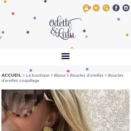
My Account
Mon panier
Rechercher
ACCUEIL
>
La boutique
>
Bijoux
>
Boucles d'oreilles
> Boucles
d’oreilles coquillage