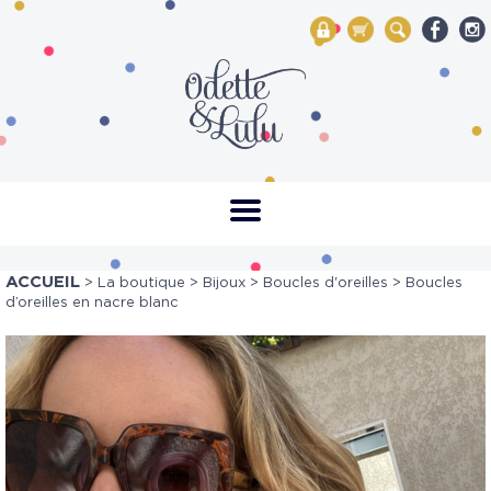
My Account
Mon panier
Rechercher
ACCUEIL
>
La boutique
>
Bijoux
>
Boucles d'oreilles
> Boucles
d’oreilles en nacre blanc