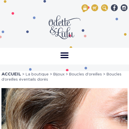
My Account
Mon panier
Rechercher
ACCUEIL
>
La boutique
>
Bijoux
>
Boucles d'oreilles
> Boucles
d’oreilles éventails dorés