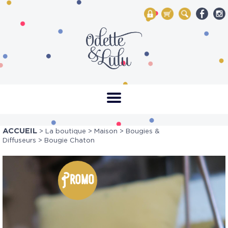
My Account
Mon panier
Rechercher
ACCUEIL
>
La boutique
>
Maison
>
Bougies &
Diffuseurs
> Bougie Chaton
Promo