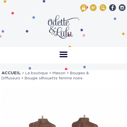
My Account
Mon panier
Rechercher
ACCUEIL
>
La boutique
>
Maison
>
Bougies &
Diffuseurs
> Bougie silhouette femme noire