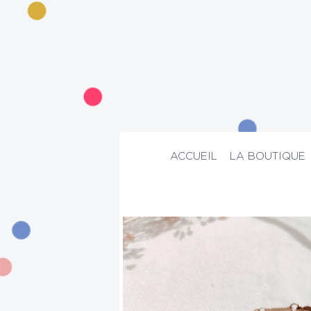
ACCUEIL
LA BOUTIQUE
ACCUEIL
>
La boutique
>
Bijoux
>
Brace