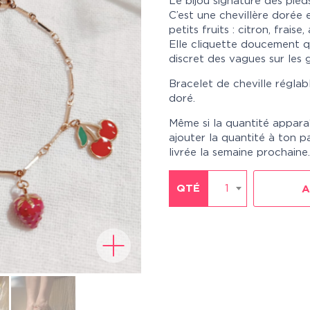
Le bijou signature des pied
C’est une chevillère dorée 
petits fruits : citron, fraise
Elle cliquette doucement 
discret des vagues sur les g
Bracelet de cheville régla
doré.
Même si la quantité appara
ajouter la quantité à ton p
livrée la semaine prochaine.
QTÉ
1
A