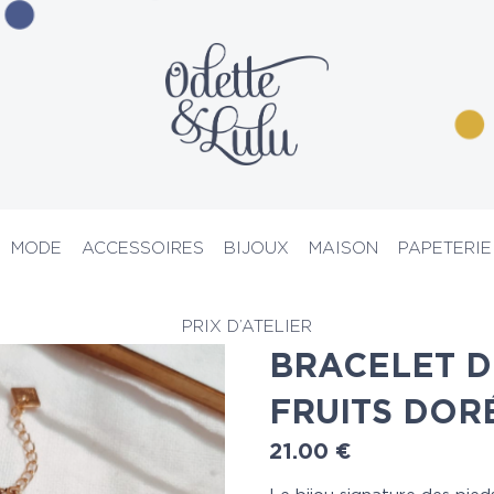
MODE
ACCESSOIRES
BIJOUX
MAISON
PAPETERIE
lets de cheville
> Bracelet de cheville fruits dorés
PRIX D’ATELIER
BRACELET D
FRUITS DOR
21.00
€