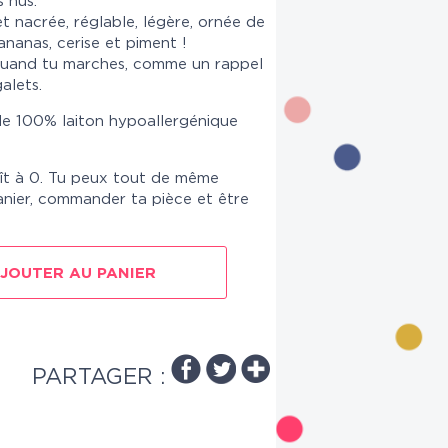
s nus.
et nacrée, réglable, légère, ornée de
, ananas, cerise et piment !
quand tu marches, comme un rappel
alets.
ble 100% laiton hypoallergénique
ît à 0. Tu peux tout de même
anier, commander ta pièce et être
JOUTER AU PANIER
PARTAGER :