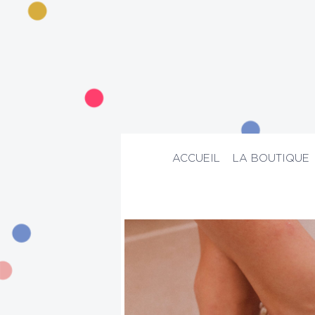
ACCUEIL
LA BOUTIQUE
ACCUEIL
>
La boutique
>
Bijoux
>
Brace