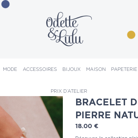
MODE
ACCESSOIRES
BIJOUX
MAISON
PAPETERIE
lets de cheville
> Bracelet de cheville pierre naturelle blanc
PRIX D’ATELIER
BRACELET D
PIERRE NAT
18.00
€