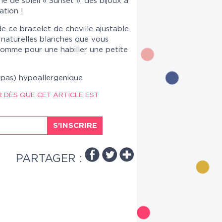
e de soleil « Sunset », des bijoux à
ation !
 ce bracelet de cheville ajustable
 naturelles blanches que vous
comme pour une habiller une petite
t pas) hypoallergenique
R DÈS QUE CET ARTICLE EST
S'INSCRIRE
PARTAGER :