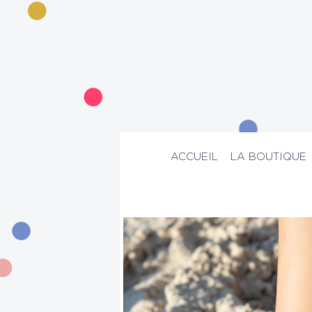
ACCUEIL
LA BOUTIQUE
ACCUEIL
>
La boutique
>
Bijoux
>
Brace