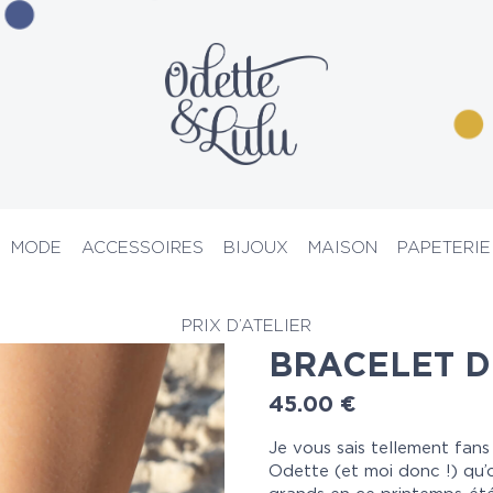
MODE
ACCESSOIRES
BIJOUX
MAISON
PAPETERIE
lets de cheville
> Bracelet de cheville Sol
PRIX D’ATELIER
BRACELET D
45.00
€
Je vous sais tellement fans
Odette (et moi donc !) qu’o