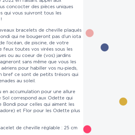
 2022 en faisant appel aux
ous concocter des pièces uniques
s qui vous suivront tous les
!
veaux bracelets de cheville plaqués
 Bondi qui ne bougeront pas d’un iota
de l’océan, de piscine, de votre
le feux toutes vos virées sous les
ues ou au coeur de (vos) jardins
mpagneront sans même que vous les
t aériens pour habiller vos nu-pieds,
 bref ce sont de petits trésors qui
nades au soleil.
u en accumulation pour une allure
 Sol correspond aux Odette qui
e Bondi pour celles qui aiment les
(j’adore) et Flor pour les Odette plus
racelet de cheville réglable : 25 cm