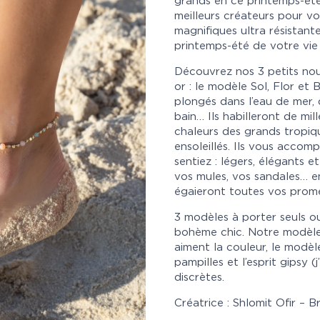
grands en ce printemps-été
meilleurs créateurs pour v
magnifiques ultra résistante
printemps-été de votre vie 
Découvrez nos 3 petits nou
or : le modèle Sol, Flor et
plongés dans l’eau de mer, 
bain… Ils habilleront de mil
chaleurs des grands tropiq
ensoleillés. Ils vous acco
sentiez : légers, élégants e
vos mules, vos sandales… en
égaieront toutes vos prome
3 modèles à porter seuls o
bohème chic. Notre modèle
aiment la couleur, le modèl
pampilles et l’esprit gipsy 
discrètes.
Créatrice : Shlomit Ofir – B