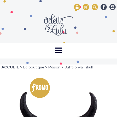
My Account
Mon panier
Rechercher
ACCUEIL
>
La boutique
>
Maison
> Buffalo wall skull
Promo