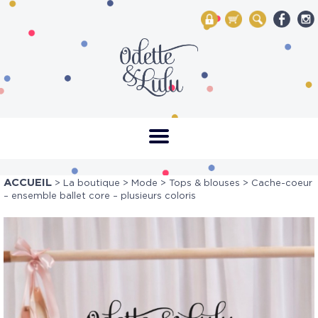
My Account
Mon panier
Rechercher
ACCUEIL
>
La boutique
>
Mode
>
Tops & blouses
> Cache-coeur
– ensemble ballet core – plusieurs coloris