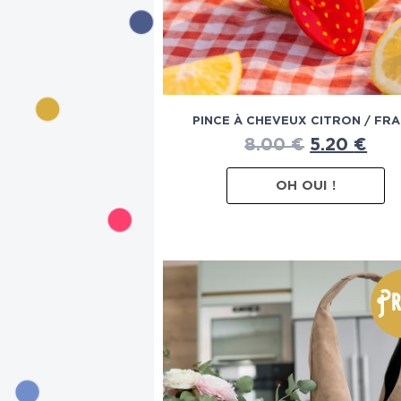
PINCE À CHEVEUX CITRON / FRA
8.00
€
5.20
€
OH OUI !
Pr