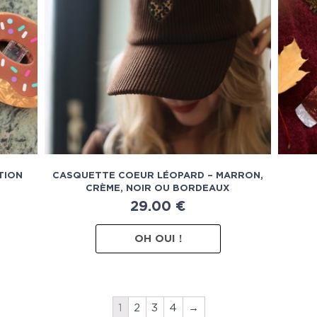
TION
CASQUETTE COEUR LÉOPARD – MARRON,
CRÈME, NOIR OU BORDEAUX
29.00
€
OH OUI !
1
2
3
4
→