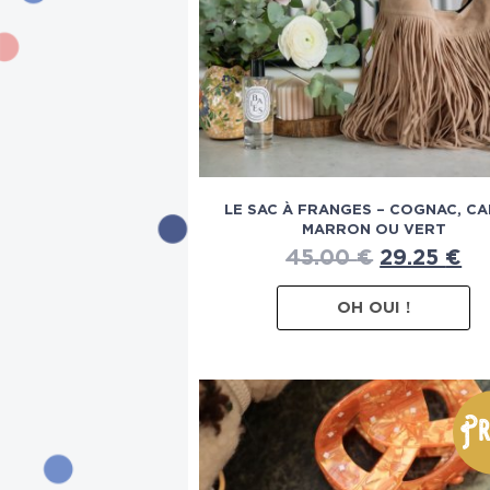
LE SAC À FRANGES – COGNAC, CA
MARRON OU VERT
45.00
€
29.25
€
OH OUI !
Pr