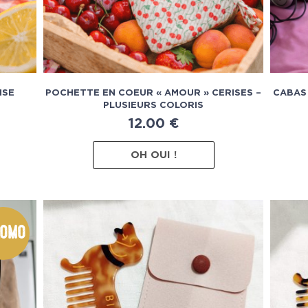
ISE
POCHETTE EN COEUR « AMOUR » CERISES –
CABAS
PLUSIEURS COLORIS
12.00
€
OH OUI !
omo