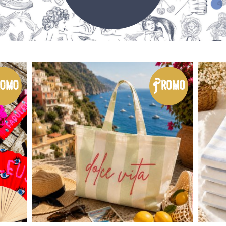
omo
Promo