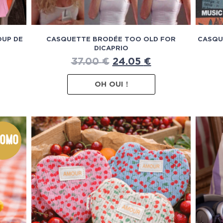
OUP DE
CASQUETTE BRODÉE TOO OLD FOR
CASQU
DICAPRIO
37.00
€
24.05
€
OH OUI !
omo