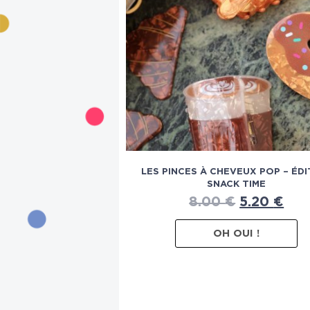
LES PINCES À CHEVEUX POP – ÉDI
SNACK TIME
8.00
€
5.20
€
OH OUI !