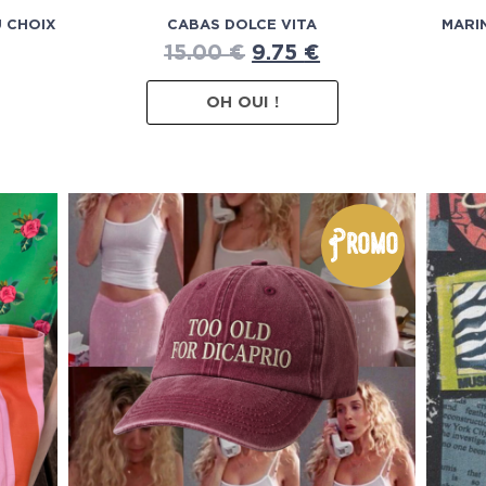
U CHOIX
CABAS DOLCE VITA
MARI
15.00
€
9.75
€
OH OUI !
Promo