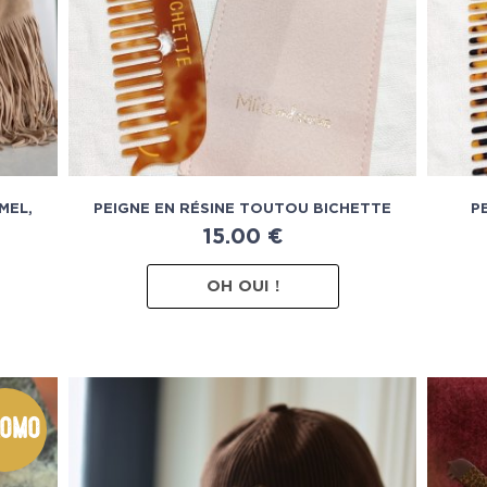
MEL,
PEIGNE EN RÉSINE TOUTOU BICHETTE
P
15.00
€
OH OUI !
omo