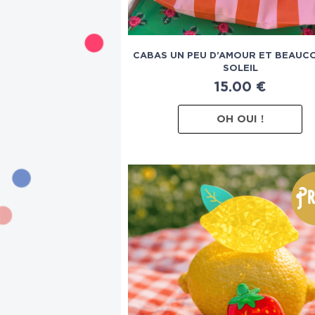
CABAS UN PEU D’AMOUR ET BEAUC
SOLEIL
15.00
€
OH OUI !
Pr