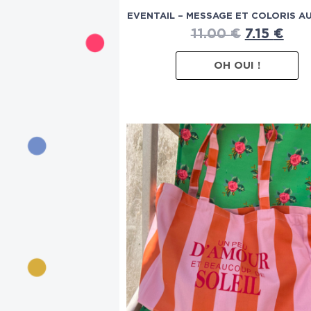
EVENTAIL – MESSAGE ET COLORIS A
11.00
€
7.15
€
OH OUI !