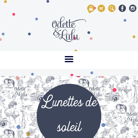
My Account
Mon panier
Rechercher
Lunettes de
soleil