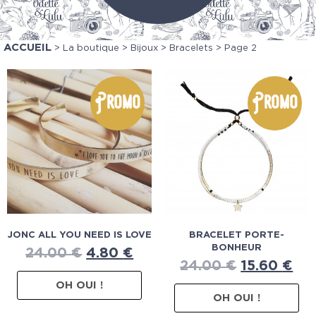
ACCUEIL
>
La boutique
>
Bijoux
>
Bracelets
> Page 2
Promo
Promo
JONC ALL YOU NEED IS LOVE
BRACELET PORTE-
BONHEUR
24.00
€
4.80
€
24.00
€
15.60
€
OH OUI !
OH OUI !