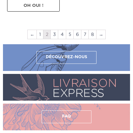
OH OUI !
←
1
2
3
4
5
6
7
8
→
DÉCOUVREZ-NOUS
FAQ