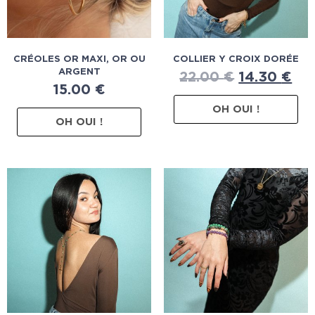
CRÉOLES OR MAXI, OR OU
COLLIER Y CROIX DORÉE
ARGENT
22.00
€
14.30
€
15.00
€
OH OUI !
OH OUI !