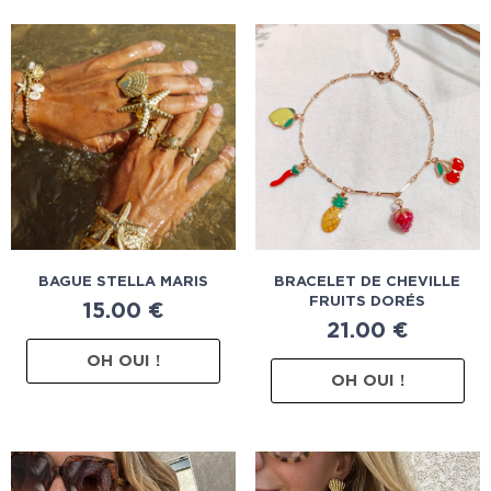
BAGUE STELLA MARIS
BRACELET DE CHEVILLE
FRUITS DORÉS
15.00
€
21.00
€
OH OUI !
OH OUI !