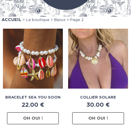
ACCUEIL
>
La boutique
>
Bijoux
> Page 2
BRACELET SEA YOU SOON
COLLIER SOLARE
22.00
€
30.00
€
OH OUI !
OH OUI !