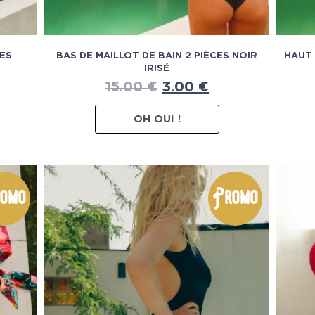
CES
BAS DE MAILLOT DE BAIN 2 PIÈCES NOIR
HAUT 
IRISÉ
15.00
€
3.00
€
OH OUI !
omo
Promo