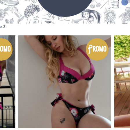
e 3
omo
Promo