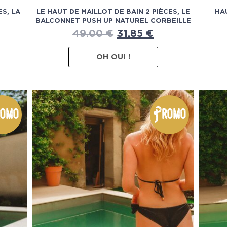
ES, LA
LE HAUT DE MAILLOT DE BAIN 2 PIÈCES, LE
HA
BALCONNET PUSH UP NATUREL CORBEILLE
49.00
€
31.85
€
OH OUI !
omo
Promo