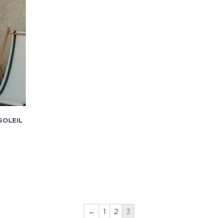
SOLEIL
←
1
2
3