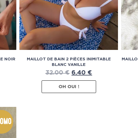
LE NOIR
MAILLOT DE BAIN 2 PIÈCES INIMITABLE
MAILLO
BLANC VANILLE
32.00
€
6.40
€
OH OUI !
omo