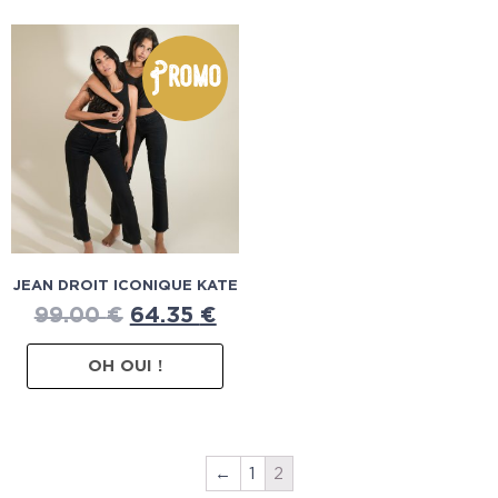
Promo
JEAN DROIT ICONIQUE KATE
99.00
€
64.35
€
OH OUI !
←
1
2