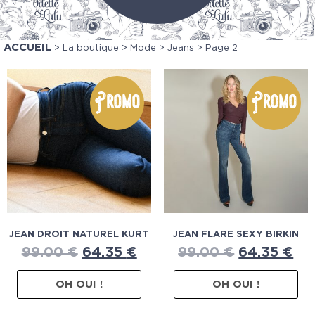
ACCUEIL
>
La boutique
>
Mode
>
Jeans
> Page 2
Promo
Promo
JEAN DROIT NATUREL KURT
JEAN FLARE SEXY BIRKIN
99.00
€
64.35
€
99.00
€
64.35
€
OH OUI !
OH OUI !