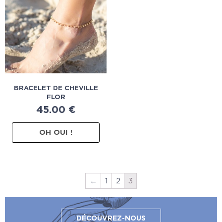
BRACELET DE CHEVILLE
FLOR
45.00
€
OH OUI !
←
1
2
3
DÉCOUVREZ-NOUS