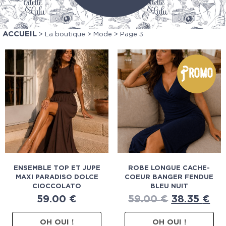
ACCUEIL
>
La boutique
>
Mode
> Page 3
Promo
ENSEMBLE TOP ET JUPE
ROBE LONGUE CACHE-
MAXI PARADISO DOLCE
COEUR BANGER FENDUE
CIOCCOLATO
BLEU NUIT
59.00
€
59.00
€
38.35
€
OH OUI !
OH OUI !