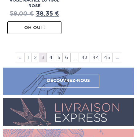
ROBE RACHEL LONGUE
ROSE
59.00
€
38.35
€
OH OUI !
←
1
2
3
4
5
6
…
43
44
45
→
DÉCOUVREZ-NOUS