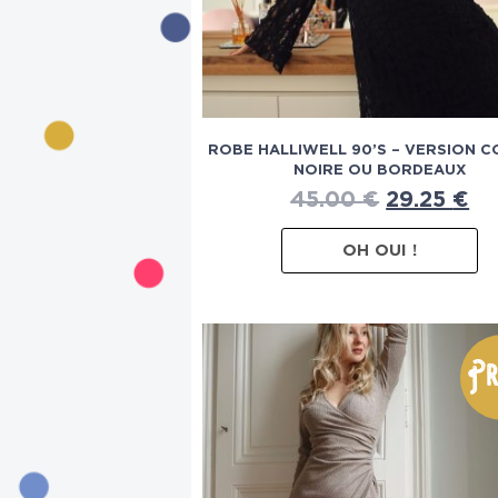
ROBE HALLIWELL 90’S – VERSION C
NOIRE OU BORDEAUX
45.00
€
29.25
€
OH OUI !
Pr