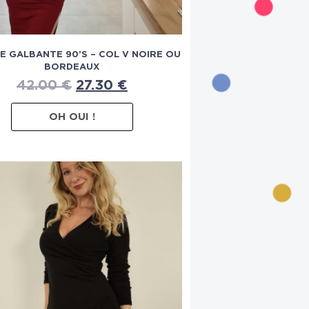
E GALBANTE 90’S – COL V NOIRE OU
BORDEAUX
42.00
€
27.30
€
OH OUI !