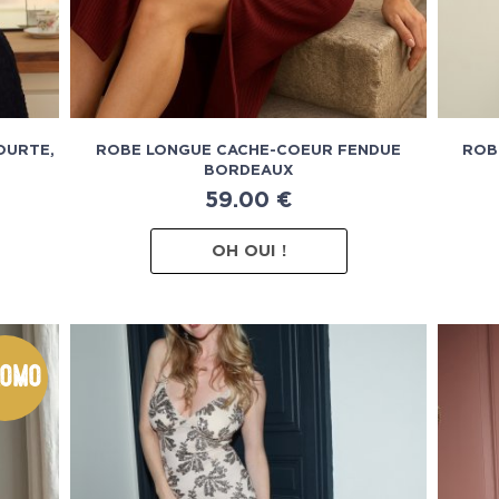
OURTE,
ROBE LONGUE CACHE-COEUR FENDUE
ROB
BORDEAUX
59.00
€
OH OUI !
omo