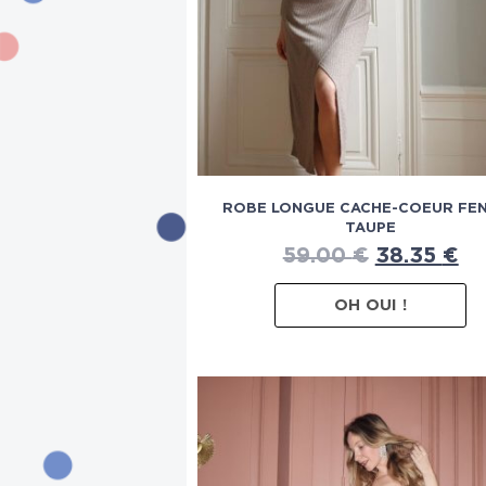
ROBE LONGUE CACHE-COEUR FE
TAUPE
59.00
€
38.35
€
OH OUI !