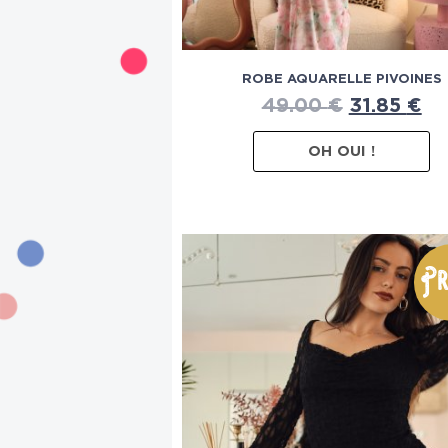
ROBE AQUARELLE PIVOINES
49.00
€
31.85
€
OH OUI !
Pr