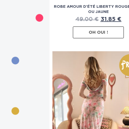
ROBE AMOUR D’ÉTÉ LIBERTY ROUGE
OU JAUNE
49.00
€
31.85
€
OH OUI !
Pr