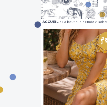
ACCUEIL
>
La boutique
>
Mode
>
Robe
Pr