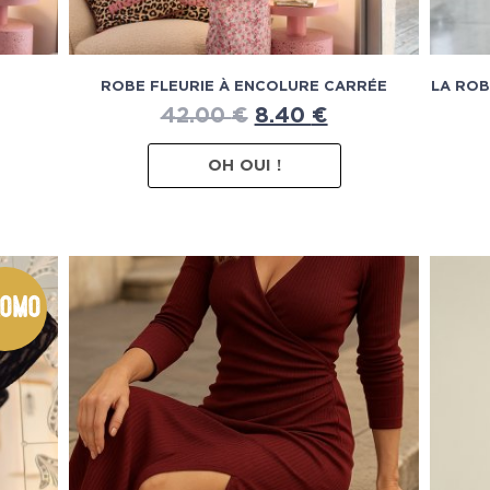
ROBE FLEURIE À ENCOLURE CARRÉE
LA ROB
42.00
€
8.40
€
OH OUI !
omo