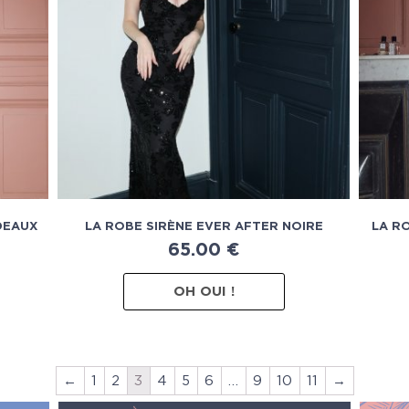
DEAUX
LA ROBE SIRÈNE EVER AFTER NOIRE
LA R
65.00
€
OH OUI !
←
1
2
3
4
5
6
…
9
10
11
→