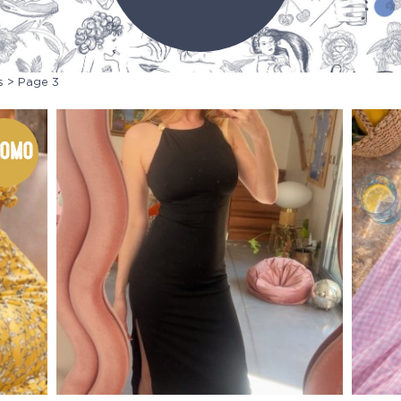
s
> Page 3
omo