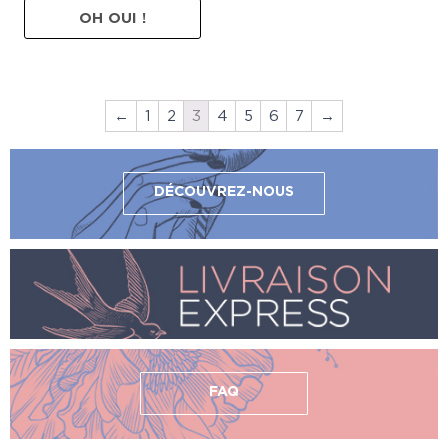
OH OUI !
←
1
2
3
4
5
6
7
→
DÉCOUVREZ-NOUS
FAQ