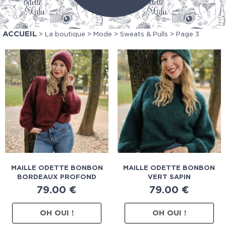
ACCUEIL
>
La boutique
>
Mode
>
Sweats & Pulls
> Page 3
MAILLE ODETTE BONBON
MAILLE ODETTE BONBON
BORDEAUX PROFOND
VERT SAPIN
79.00
€
79.00
€
OH OUI !
OH OUI !