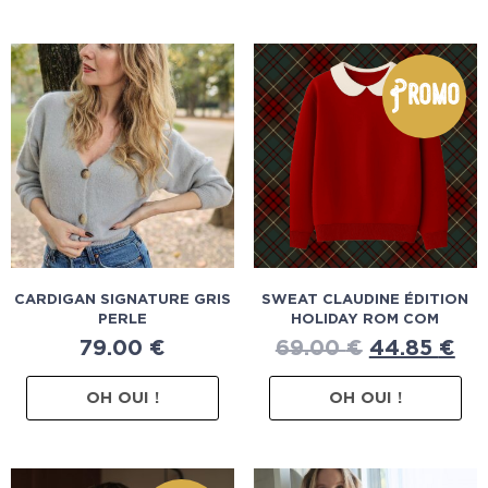
Promo
CARDIGAN SIGNATURE GRIS
SWEAT CLAUDINE ÉDITION
PERLE
HOLIDAY ROM COM
79.00
€
69.00
€
44.85
€
OH OUI !
OH OUI !