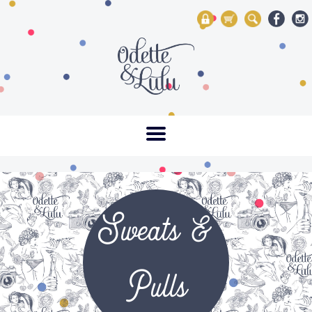
My Account
Mon panier
Rechercher
Sweats &
Pulls