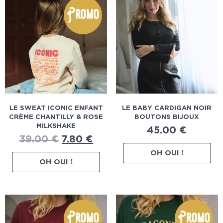
Promo
LE SWEAT ICONIC ENFANT
LE BABY CARDIGAN NOIR
CRÈME CHANTILLY & ROSE
BOUTONS BIJOUX
MILKSHAKE
45.00
€
39.00
€
7.80
€
OH OUI !
OH OUI !
Promo
Promo