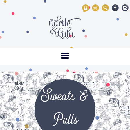
My Account
Mon panier
Rechercher
Sweats &
Pulls