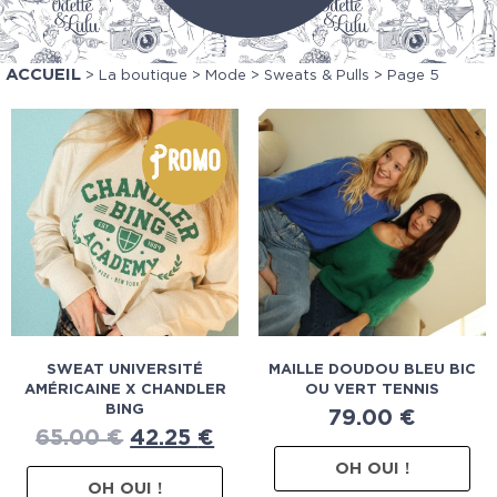
ACCUEIL
>
La boutique
>
Mode
>
Sweats & Pulls
> Page 5
Promo
SWEAT UNIVERSITÉ
MAILLE DOUDOU BLEU BIC
AMÉRICAINE X CHANDLER
OU VERT TENNIS
BING
79.00
€
65.00
€
42.25
€
OH OUI !
OH OUI !