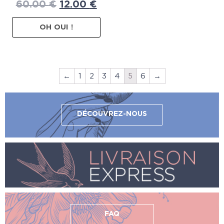
60.00
€
12.00
€
OH OUI !
←
1
2
3
4
5
6
→
DÉCOUVREZ-NOUS
FAQ