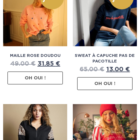
MAILLE ROSE DOUDOU
SWEAT À CAPUCHE PAS DE
PACOTILLE
49.00
€
31.85
€
65.00
€
13.00
€
OH OUI !
OH OUI !