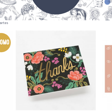
artes
omo