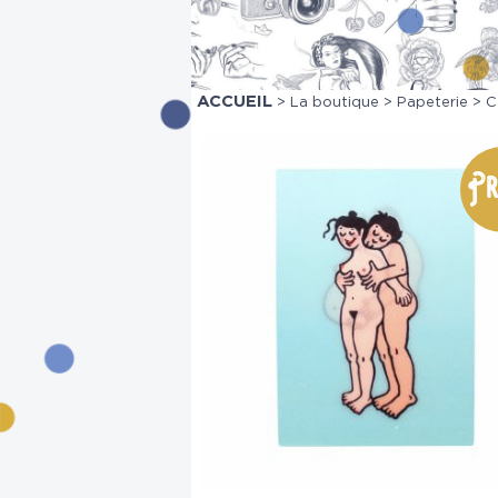
ACCUEIL
>
La boutique
>
Papeterie
> C
Pr