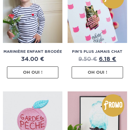
MARINIÈRE ENFANT BRODÉE
PIN’S PLUS JAMAIS CHAT
34.00
€
9.50
€
6.18
€
OH OUI !
OH OUI !
Promo