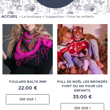
ACCUEIL
>
La boutique
>
Suggestion
> Pour les enfants
FOULARD BALTE MINI
PULL DE NOËL LES BRONZÉS
FONT DU SKI POUR LES
22.00
€
ENFANTS
35.00
€
OH OUI !
OH OUI !