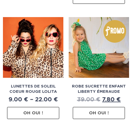
Promo
LUNETTES DE SOLEIL
ROBE SUCRETTE ENFANT
COEUR ROUGE LOLITA
LIBERTY ÉMERAUDE
9.00
€
–
22.00
€
39.00
€
7.80
€
OH OUI !
OH OUI !