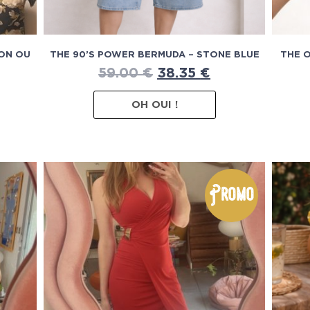
RON OU
THE 90’S POWER BERMUDA – STONE BLUE
THE 
59.00
€
38.35
€
OH OUI !
Promo