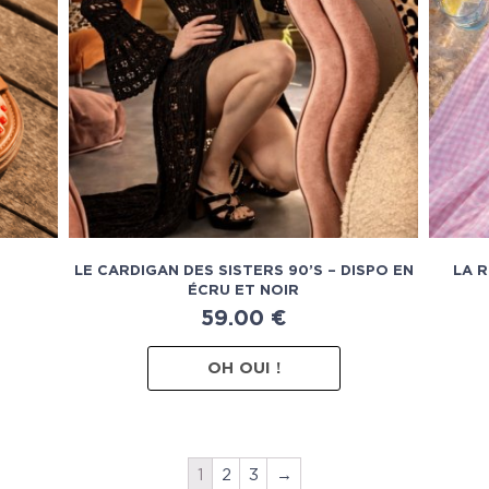
LE CARDIGAN DES SISTERS 90’S – DISPO EN
LA R
ÉCRU ET NOIR
59.00
€
OH OUI !
1
2
3
→