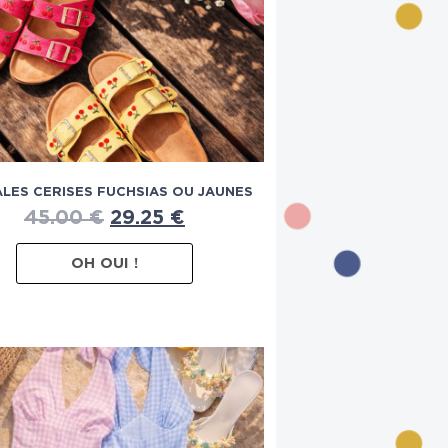
LES CERISES FUCHSIAS OU JAUNES
45.00
€
29.25
€
OH OUI !