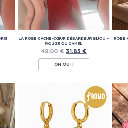
RIS,
LA ROBE CACHE-CŒUR DÉBARDEUR BIJOU –
ROBE 
ROUGE OU CAMEL
49.00
€
31.85
€
OH OUI !
Promo