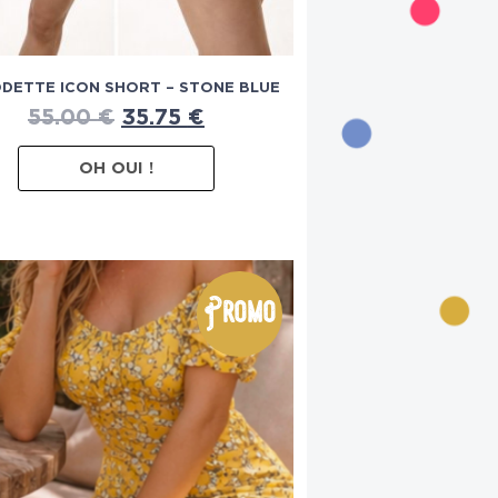
ODETTE ICON SHORT – STONE BLUE
55.00
€
35.75
€
OH OUI !
Promo