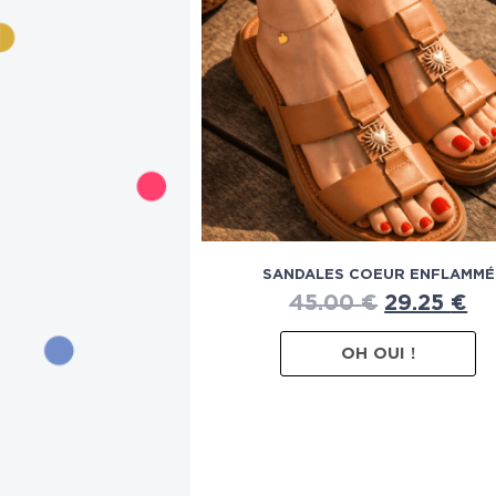
SANDALES COEUR ENFLAMMÉ
45.00
€
29.25
€
OH OUI !