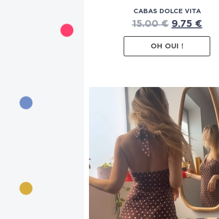
CABAS DOLCE VITA
15.00
€
9.75
€
OH OUI !