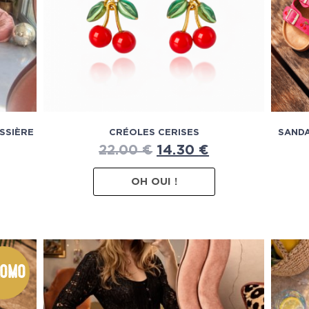
ASSIÈRE
CRÉOLES CERISES
SANDA
22.00
€
14.30
€
OH OUI !
omo