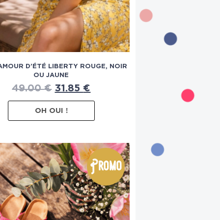
AMOUR D’ÉTÉ LIBERTY ROUGE, NOIR
OU JAUNE
49.00
€
31.85
€
OH OUI !
Promo