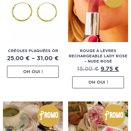
CRÉOLES PLAQUÉES OR
ROUGE À LÈVRES
RECHARGEABLE LADY ROSE
25.00
€
–
31.00
€
– NUDE ROSÉ
15.00
€
9.75
€
OH OUI !
OH OUI !
Promo
Promo