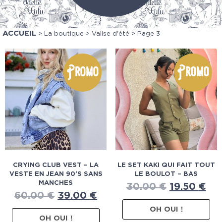
ACCUEIL
>
La boutique
>
Valise d'été
> Page 3
Promo
Promo
CRYING CLUB VEST – LA
LE SET KAKI QUI FAIT TOUT
VESTE EN JEAN 90’S SANS
LE BOULOT – BAS
MANCHES
30.00
€
19.50
€
60.00
€
39.00
€
OH OUI !
OH OUI !