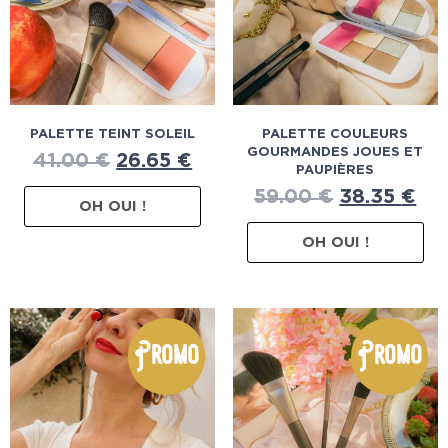
PALETTE TEINT SOLEIL
PALETTE COULEURS
GOURMANDES JOUES ET
41.00
€
26.65
€
PAUPIÈRES
59.00
€
38.35
€
OH OUI !
OH OUI !
Promo
Promo