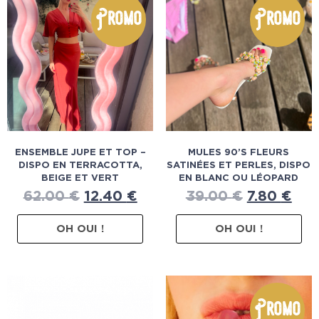
Promo
Promo
ENSEMBLE JUPE ET TOP –
MULES 90’S FLEURS
DISPO EN TERRACOTTA,
SATINÉES ET PERLES, DISPO
BEIGE ET VERT
EN BLANC OU LÉOPARD
62.00
€
12.40
€
39.00
€
7.80
€
OH OUI !
OH OUI !
Promo