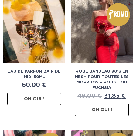
Promo
EAU DE PARFUM BAIN DE
ROBE BANDEAU 90’S EN
MIDI 50ML
MESH POUR TOUTES LES
MORPHOS – ROUGE OU
60.00
€
FUCHSIA
49.00
€
31.85
€
OH OUI !
OH OUI !