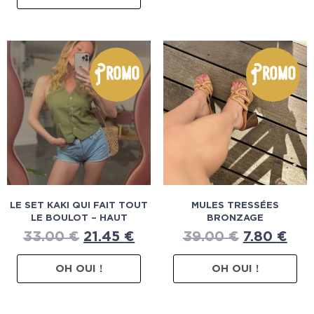
Promo
Promo
LE SET KAKI QUI FAIT TOUT
MULES TRESSÉES
LE BOULOT – HAUT
BRONZAGE
33.00
€
21.45
€
39.00
€
7.80
€
OH OUI !
OH OUI !