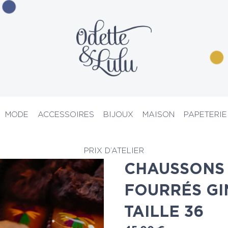
MODE
ACCESSOIRES
BIJOUX
MAISON
PAPETERIE
ssons
> Chaussons et pantoufles fourrés Gingerbread – Taille 36
PRIX D’ATELIER
CHAUSSONS 
FOURRÉS GI
TAILLE 36