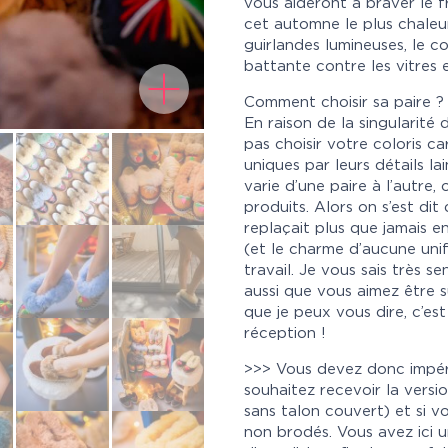
vous aideront à braver le f
cet automne le plus chaleur
guirlandes lumineuses, le c
battante contre les vitres 
Comment choisir sa paire ?
En raison de la singularité
pas choisir votre coloris c
uniques par leurs détails la
varie d’une paire à l’autre
produits. Alors on s’est dit
replaçait plus que jamais en
(et le charme d’aucune uni
travail. Je vous sais très sen
aussi que vous aimez être su
que je peux vous dire, c’es
réception !
>>> Vous devez donc impéra
souhaitez recevoir la vers
sans talon couvert) et si 
non brodés. Vous avez ici u