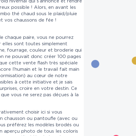
roid hivernal qui s’annonce et rendre
eux possible ! Alors, en avant les
ombo thé chaud sous le plaid/pluie
et vos chaussons de fée !
 de chaque paire, vous ne pourrez
ar elles sont toutes simplement
ine, fourrage, couleur et broderie qui
, on ne pouvait donc créer 100 pages
 que cette vente flash très spéciale
core l’humain et le travail fait main
formisation) au cœur de notre
sibles à cette initiative et je sais
rprises, croire en votre destin. Ce
t que vous ne serez pas déçues à la
tivement choisir ici si vous
ion chausson ou pantoufle (avec ou
vous préférez les modèles brodés ou
n aperçu photo de tous les coloris