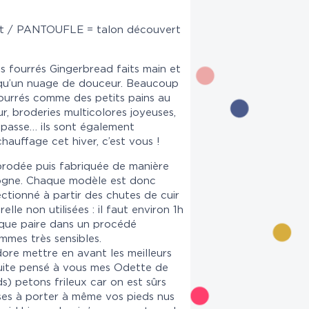
t / PANTOUFLE = talon découvert
s fourrés Gingerbread faits main et
ts qu’un nuage de douceur. Beaucoup
ourrés comme des petits pains au
r, broderies multicolores joyeuses,
n passe… ils sont également
hauffage cet hiver, c’est vous !
brodée puis fabriquée de manière
logne. Chaque modèle est donc
tionné à partir des chutes de cuir
lle non utilisées : il faut environ 1h
haque paire dans un procédé
mmes très sensibles.
re mettre en avant les meilleurs
 suite pensé à vous mes Odette de
ds) petons frileux car on est sûrs
ses à porter à même vos pieds nus