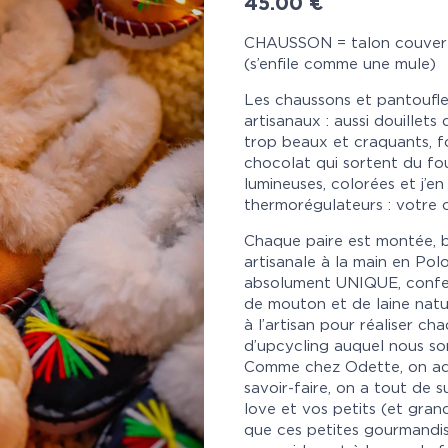
45.00
€
CHAUSSON = talon couver
(s’enfile comme une mule)
Les chaussons et pantoufle
artisanaux : aussi douille
trop beaux et craquants, f
chocolat qui sortent du fou
lumineuses, colorées et j’e
thermorégulateurs : votre c
Chaque paire est montée, 
artisanale à la main en Po
absolument UNIQUE, confec
de mouton et de laine nature
à l’artisan pour réaliser c
d’upcycling auquel nous so
Comme chez Odette, on ado
savoir-faire, on a tout de
love et vos petits (et gran
que ces petites gourmandi