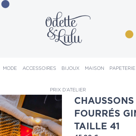
MODE
ACCESSOIRES
BIJOUX
MAISON
PAPETERIE
ssons
> Chaussons et pantoufles fourrés Gingerbread – Taille 41
PRIX D’ATELIER
CHAUSSONS 
FOURRÉS GI
TAILLE 41