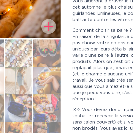
vous aideront à braver le f
cet automne le plus chaleur
guirlandes lumineuses, le c
battante contre les vitres 
Comment choisir sa paire ?
En raison de la singularité
pas choisir votre coloris c
uniques par leurs détails la
varie d’une paire à l’autre
produits. Alors on s’est dit
replaçait plus que jamais en
(et le charme d’aucune uni
travail. Je vous sais très sen
aussi que vous aimez être su
que je peux vous dire, c’es
réception !
>>> Vous devez donc impéra
souhaitez recevoir la vers
sans talon couvert) et si 
non brodés. Vous avez ici u