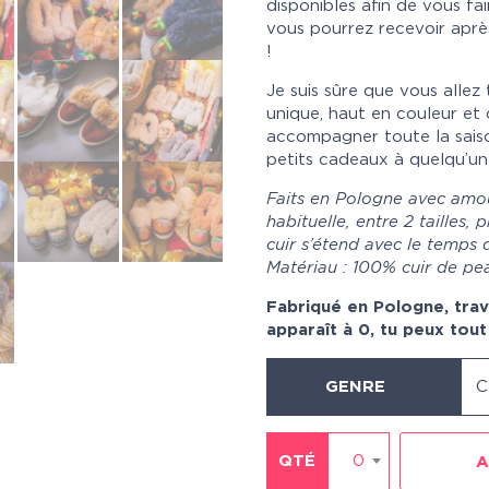
disponibles afin de vous fai
vous pourrez recevoir apr
!
Je suis sûre que vous allez 
unique, haut en couleur et
accompagner toute la saiso
petits cadeaux à quelqu’un
Faits en Pologne avec amour
habituelle, entre 2 tailles, 
cuir s’étend avec le temps d
Matériau : 100% cuir de pe
Fabriqué en Pologne, trava
apparaît à 0, tu peux tou
GENRE
C
QTÉ
0
A