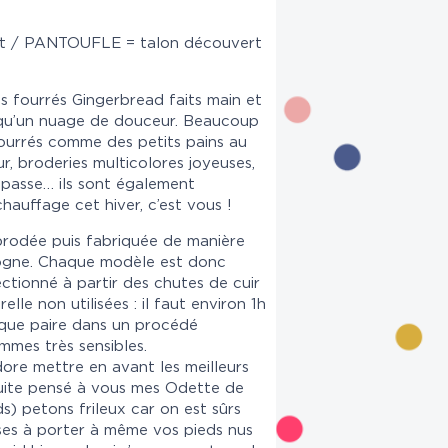
t / PANTOUFLE = talon découvert
s fourrés Gingerbread faits main et
ts qu’un nuage de douceur. Beaucoup
ourrés comme des petits pains au
r, broderies multicolores joyeuses,
n passe… ils sont également
hauffage cet hiver, c’est vous !
brodée puis fabriquée de manière
logne. Chaque modèle est donc
tionné à partir des chutes de cuir
lle non utilisées : il faut environ 1h
haque paire dans un procédé
mmes très sensibles.
re mettre en avant les meilleurs
 suite pensé à vous mes Odette de
ds) petons frileux car on est sûrs
ses à porter à même vos pieds nus