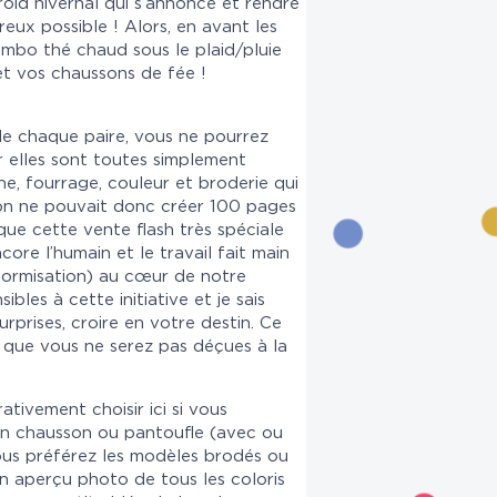
roid hivernal qui s’annonce et rendre
eux possible ! Alors, en avant les
ombo thé chaud sous le plaid/pluie
et vos chaussons de fée !
 de chaque paire, vous ne pourrez
ar elles sont toutes simplement
ine, fourrage, couleur et broderie qui
, on ne pouvait donc créer 100 pages
 que cette vente flash très spéciale
core l’humain et le travail fait main
formisation) au cœur de notre
sibles à cette initiative et je sais
rprises, croire en votre destin. Ce
t que vous ne serez pas déçues à la
tivement choisir ici si vous
ion chausson ou pantoufle (avec ou
vous préférez les modèles brodés ou
n aperçu photo de tous les coloris