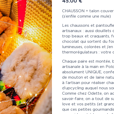
45.00
€
CHAUSSON = talon couver
(s’enfile comme une mule)
Les chaussons et pantoufle
artisanaux : aussi douille
trop beaux et craquants, f
chocolat qui sortent du fou
lumineuses, colorées et j’e
thermorégulateurs : votre c
Chaque paire est montée, 
artisanale à la main en Po
absolument UNIQUE, confec
de mouton et de laine nature
à l’artisan pour réaliser c
d’upcycling auquel nous so
Comme chez Odette, on ado
savoir-faire, on a tout de
love et vos petits (et gran
que ces petites gourmandi