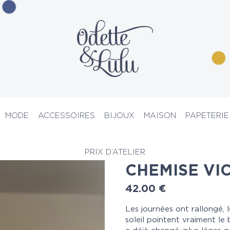
MODE
ACCESSOIRES
BIJOUX
MAISON
PAPETERIE
ise
> Chemise vichy rose
PRIX D’ATELIER
CHEMISE VI
42.00
€
Les journées ont rallongé, 
soleil pointent vraiment le 