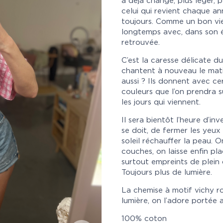
a déjà changé, plus léger, 
celui qui revient chaque an
toujours. Comme un bon viei
longtemps avec, dans son é
retrouvée.
C’est la caresse délicate d
chantent à nouveau le matin
aussi ? Ils donnent avec ce
couleurs que l’on prendra s
les jours qui viennent.
Il sera bientôt l’heure d’in
se doit, de fermer les yeux
soleil réchauffer la peau. O
couches, on laisse enfin pl
surtout empreints de plein 
Toujours plus de lumière.
La chemise à motif vichy ro
lumière, on l’adore portée
100% coton