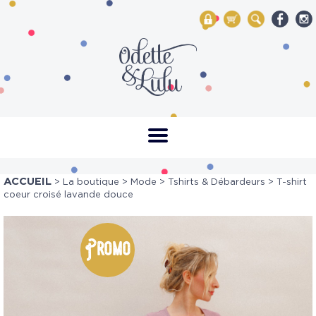
My Account
Mon panier
Rechercher
ACCUEIL
>
La boutique
>
Mode
>
Tshirts & Débardeurs
> T-shirt
coeur croisé lavande douce
Promo