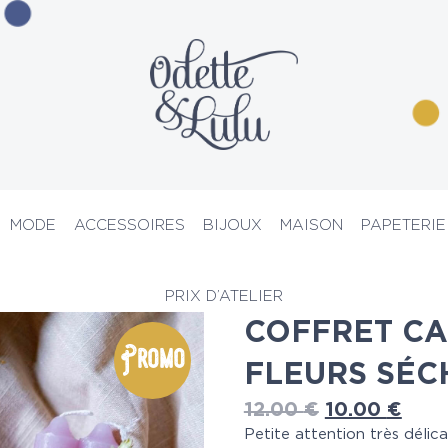
MODE
ACCESSOIRES
BIJOUX
MAISON
PAPETERIE
ies & Diffuseurs
> Coffret cadeau bougies fleurs séchées lilas
PRIX D’ATELIER
COFFRET CA
Promo
FLEURS SÉC
12.00
€
10.00
€
Petite attention très délic