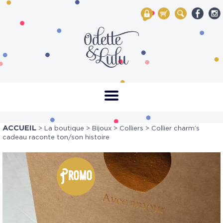
My Account
Mon panier
Rechercher
ACCUEIL
>
La boutique
>
Bijoux
>
Colliers
> Collier charm’s
cadeau raconte ton/son histoire
Promo