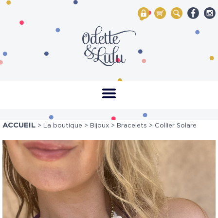
My Account
Mon panier
Rechercher
ACCUEIL
>
La boutique
>
Bijoux
>
Bracelets
> Collier Solare