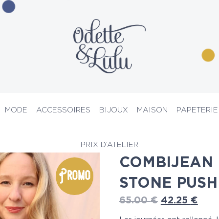
MODE
ACCESSOIRES
BIJOUX
MAISON
PAPETERIE
inaison
> Combijean flare bleu stone push up
PRIX D’ATELIER
COMBIJEAN 
Promo
STONE PUSH
65.00
€
42.25
€