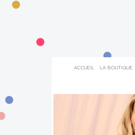
ACCUEIL
LA BOUTIQUE
ACCUEIL
>
La boutique
>
Mode
>
Comb