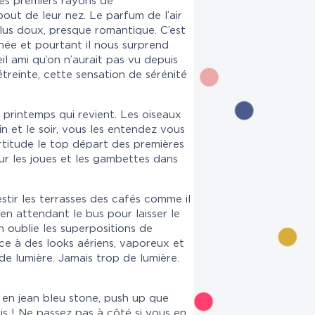
les premiers rayons de
bout de leur nez. Le parfum de l’air
plus doux, presque romantique. C’est
née et pourtant il nous surprend
l ami qu’on n’aurait pas vu depuis
treinte, cette sensation de sérénité
u printemps qui revient. Les oiseaux
 et le soir, vous les entendez vous
rtitude le top départ des premières
ur les joues et les gambettes dans
vestir les terrasses des cafés comme il
 en attendant le bus pour laisser le
n oublie les superpositions de
ace à des looks aériens, vaporeux et
de lumière. Jamais trop de lumière.
e en jean bleu stone, push up que
is ! Ne passez pas à côté si vous en