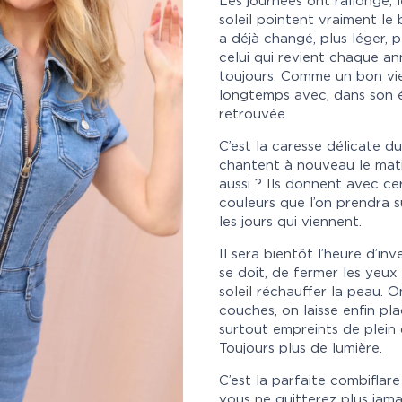
Les journées ont rallongé, 
soleil pointent vraiment le 
a déjà changé, plus léger, 
celui qui revient chaque an
toujours. Comme un bon viei
longtemps avec, dans son é
retrouvée.
C’est la caresse délicate d
chantent à nouveau le matin
aussi ? Ils donnent avec ce
couleurs que l’on prendra s
les jours qui viennent.
Il sera bientôt l’heure d’in
se doit, de fermer les yeux
soleil réchauffer la peau. O
couches, on laisse enfin pl
surtout empreints de plein 
Toujours plus de lumière.
C’est la parfaite combiflar
vous ne quitterez plus jama