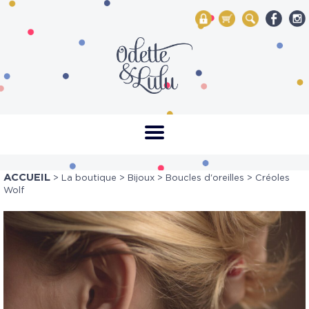
My Account
Mon panier
Rechercher
ACCUEIL
>
La boutique
>
Bijoux
>
Boucles d'oreilles
> Créoles
Wolf