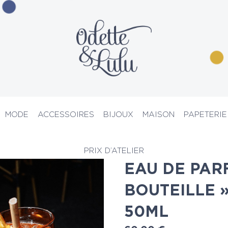
MODE
ACCESSOIRES
BIJOUX
MAISON
PAPETERIE
fum
> Eau de parfum « l’été en bouteille » ukhu pacha 50ml
PRIX D’ATELIER
EAU DE PARF
BOUTEILLE 
50ML