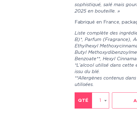
sophistiqué, salé mais gou
2025 en bouteille. »
Fabriqué en France, packag
Liste complète des ingrédi
B)*, Parfum (Fragrance), A
Ethylhexyl Methoxycinnamate
Butyl Methoxydibenzoylmeth
Benzoate**, Hexyl Cinnamal*
*L’alcool utilisé dans cette
issu du blé.
**Allergènes contenus dans 
utilisées.
QTÉ
1
A