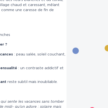
sillage chaud et caressant, mêlant
e… comme une caresse de fin de
anches
er ?
acances
: peau salée, soleil couchant,
sensualité
: un contraste addictif et
tant
reste subtil mais inoubliable.
m qui sente les vacances sans tomber
de midi- qu’on adore : solaire mais