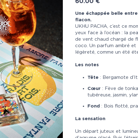
60.00
€
Une échappée belle entre 
flacon.
UKHU PACHA, c’est ce mome
yeux face à l’océan : la pea
de vent chaud chargé de fl
coco. Un parfum ambré et f
légèreté, comme un été éte
Les notes
Tête
: Bergamote d’It
Cœur
: Fève de tonka 
tubéreuse, jasmin, yla
Fond
: Bois flotté, pra
La sensation
Un départ juteux et lumin
d’agrume glacé. Puis l’étrei