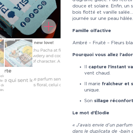
douce et solaire. Enfin, un 
bois flotté et vanille salé
journée sur une peau hâlée.
Famille olfactive
Ambré – Fruité – Fleurs bl
Pourquoi vous allez l’ador
Il
capture l’instant v
vent chaud.
Il marie
fraîcheur et 
unique.
Son
sillage réconfor
Le mot d’Élodie
« J’avais envie d’un parfu
dans le duplicata de -bain 