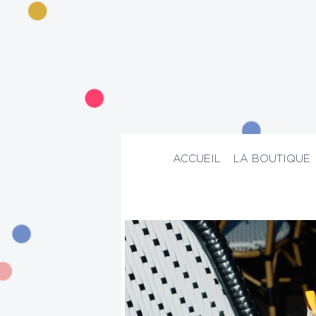
ACCUEIL
LA BOUTIQUE
ACCUEIL
>
La boutique
>
Beauté
>
Par