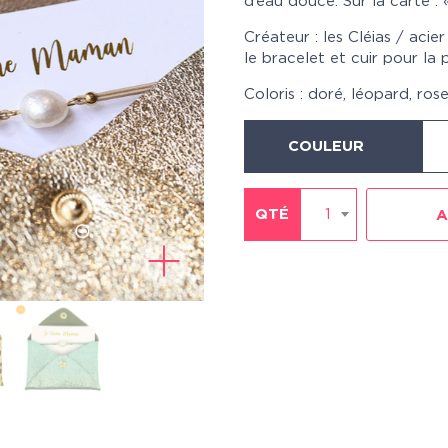
d’eau douce. Sur la carte :
Créateur : les Cléias / aci
le bracelet et cuir pour la
Coloris : doré, léopard, ros
COULEUR
QTÉ
1
A