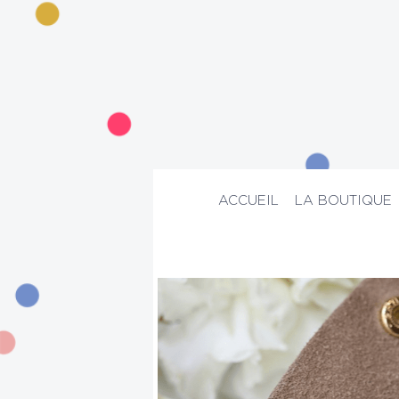
ACCUEIL
LA BOUTIQUE
ACCUEIL
>
La boutique
>
Bijoux
>
Brace