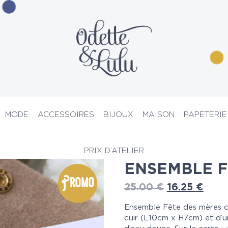
MODE
ACCESSOIRES
BIJOUX
MAISON
PAPETERIE
lets
> Ensemble fête des mères
PRIX D’ATELIER
ENSEMBLE F
Promo
25.00
€
16.25
€
Ensemble Fête des mères 
cuir (L10cm x H7cm) et d’u