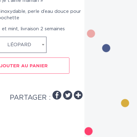
 « je t’aime maman »
er inoxydable, perle d’eau douce pour
 pochette
e et mint, livraison 2 semaines
LÉOPARD
JOUTER AU PANIER
PARTAGER :