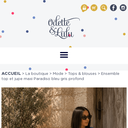
My Account
Mon panier
Rechercher
ACCUEIL
>
La boutique
>
Mode
>
Tops & blouses
> Ensemble
top et jupe maxi Paradiso bleu gris profond