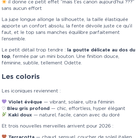
il donne ce petit effet “mais t’es canon aujourd’hui ???”
sans aucun effort
La jupe longue allonge la silhouette, la taille élastiquée
apporte un confort absolu, la fente dévoile juste ce qu’il
faut, et le top sans manches équilibre parfaitement
l’ensemble.
Le petit détail trop tendre :
la goutte délicate au dos du
top
, fermée par un mini bouton. Une finition douce,
féminine, subtile, tellement Odette.
Les coloris
Les iconiques reviennent :
Violet évêque
— vibrant, solaire, ultra féminin
♡
Bleu gris profond
— chic, effortless, hyper élégant
Kaki doux
— naturel, facile, canon avec du doré
Et trois nouvelles merveilles arrivent pour 2026 :
Terracotta
— chaud, sensuel, coucher de soleil italien