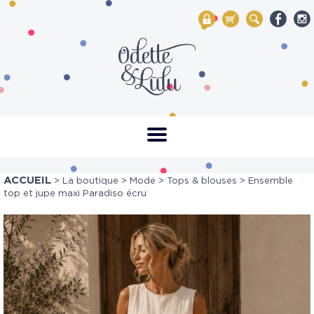
My Account
Mon panier
Rechercher
ACCUEIL
>
La boutique
>
Mode
>
Tops & blouses
> Ensemble
top et jupe maxi Paradiso écru