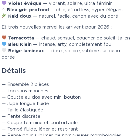
Violet évêque
— vibrant, solaire, ultra féminin
♡
Bleu gris profond
— chic, effortless, hyper élégant
Kaki doux
— naturel, facile, canon avec du doré
Et trois nouvelles merveilles arrivent pour 2026 :
Terracotta
— chaud, sensuel, coucher de soleil italien
Bleu Klein
— intense, arty, complètement fou
Beige lumineux
— doux, solaire, sublime sur peau
dorée
Détails
— Ensemble 2 pièces
— Top sans manches
— Goutte au dos avec mini bouton
— Jupe longue fluide
— Taille élastiquée
— Fente discrète
— Coupe féminine et confortable
— Tombé fluide, léger et respirant
— Pensé pour sublimer de nombreuses morphologies