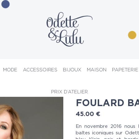
MODE
ACCESSOIRES
BIJOUX
MAISON
PAPETERIE
Top 12
> Foulard Balte maxi
PRIX D’ATELIER
FOULARD BA
45.00
€
En novembre 2016 nous la
baltes iconiques sur Odett