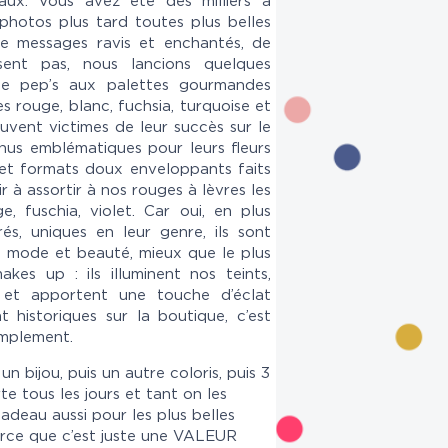
eaux. Vous avez été des milliers à
photos plus tard toutes plus belles
de messages ravis et enchantés, de
sent pas, nous lancions quelques
de pep’s aux palettes gourmandes
es rouge, blanc, fuchsia, turquoise et
uvent victimes de leur succès sur le
evenus emblématiques pour leurs fleurs
s et formats doux enveloppants faits
r à assortir à nos rouges à lèvres les
e, fuschia, violet. Car oui, en plus
rés, uniques en leur genre, ils sont
 mode et beauté, mieux que le plus
kes up : ils illuminent nos teints,
s et apportent une touche d’éclat
nt historiques sur la boutique, c’est
implement.
 bijou, puis un autre coloris, puis 3
te tous les jours et tant on les
cadeau aussi pour les plus belles
arce que c’est juste une VALEUR