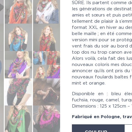
SÛRE. Ils partent comme d
les générations de destinat
amies et sœurs et puis petit
tellement de plaisir à s’emm
format XXL en hiver au de
belle maille ; en été comme
version mini
pour se protége
vent frais du soir au bor
top dos nu trop canon avec
Alors voilà, cela fait des 
nouveaux coloris mes douce
annoncer qu’ils ont pris du 
nouveaux foulards baltes f
mint et orange.
Disponible en : bleu éle
fuchsia, rouge, camel, turq
Dimensions : 125 x 125cm –
Fabriqué en Pologne, trava