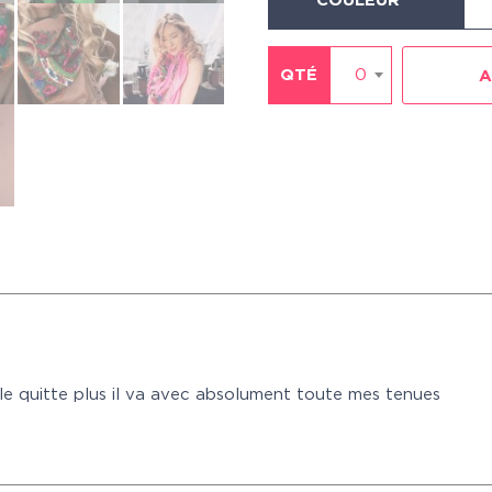
COULEUR
QTÉ
0
A
 le quitte plus il va avec absolument toute mes tenues