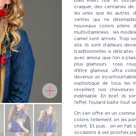
bleu Klein, noir et bord
craquer, des centaines de 
les unes que les autres, 
ventes qui ne désemplis
nouveaux coloris pleins 
multivitaminées : les modèl
camel sont arrivés. Trop so
site, ils sont d’ailleurs d
traditionnelles si délicate
avec amour que l’on a plaisi
plus glamours : rose, roug
d’être glamour, ultra colo
devenus un incontournable
sophistiqué de tous les ma
réveillent nos chevelure
indéniable. En bref, ils so
l’effet foulard balte tout s
On s’en offre en un comme un
coloris tellement on les por
chérit. Et puis… on en fait 
occasions à ses proches p