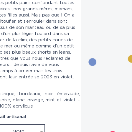
es petits pains confondant toutes
aires : nos grands-mères, mamans,
es filles aussi. Mais pas que ! On a
itoufler et s’enrouler dans sont
ssus de son manteau ou de sa plus
 d’un plus léger foulard
dans sa
r de la clim, des petits coups de
d de mer ou même comme d’un petit
 ses plus beaux shorts en jeans.
lustres que vous nous réclamez de
urs… Je suis ravie de vous
temps à arriver mais les trois
ont leur entrée so 2023 en violet,
ctrique, bordeaux, noir, émeraude,
uoise, blanc, orange, mint et violet –
 100% acrylique
il artisanal